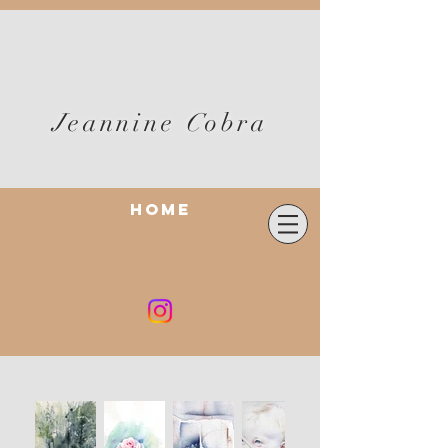
J
eannine
C
obra
Home